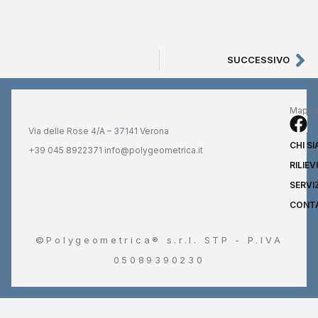
SUCCESSIVO
Mappa 
Via delle Rose 4/A – 37141 Verona
CHI S
+39 045 8922371 info@polygeometrica.it
RILIE
SERVIZ
CONT
©Polygeometrica® s.r.l. STP - P.IVA
05089390230